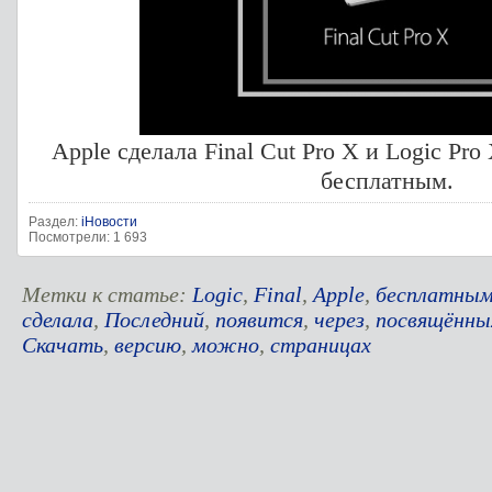
Apple сделала Final Cut Pro X и Logic Pr
бесплатным.
Раздел:
iНовости
Посмотрели: 1 693
Метки к статье:
Logic
,
Final
,
Apple
,
бесплатны
сделала
,
Последний
,
появится
,
через
,
посвящённы
Скачать
,
версию
,
можно
,
страницах