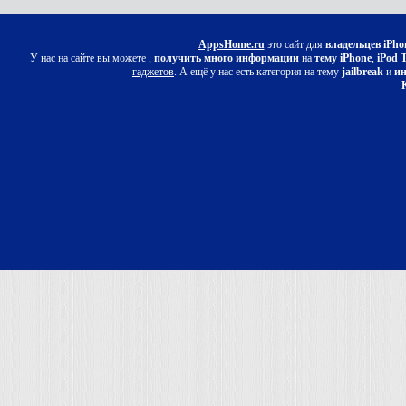
AppsHome.ru
это сайт для
владельцев iPho
У нас на сайте вы можете ,
получить много информации
на
тему iPhone
,
iPod 
гаджетов
. А ещё у нас есть категория на тему
jailbreak
и
ин