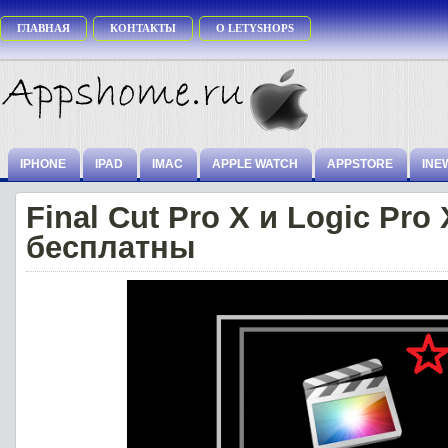
ГЛАВНАЯ
КОНТАКТЫ
О LETYSHOPS
IPHONE
IPAD
IMAC
APPLE WATCH
APPSTORE
INE
Final Cut Pro X и Logic Pro
бесплатны