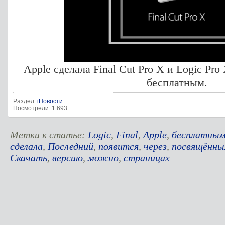
Apple сделала Final Cut Pro X и Logic Pr
бесплатным.
Раздел:
iНовости
Посмотрели: 1 693
Метки к статье:
Logic
,
Final
,
Apple
,
бесплатны
сделала
,
Последний
,
появится
,
через
,
посвящённы
Скачать
,
версию
,
можно
,
страницах