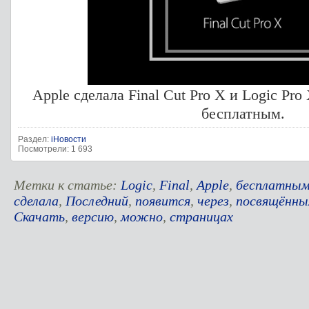
Apple сделала Final Cut Pro X и Logic Pr
бесплатным.
Раздел:
iНовости
Посмотрели: 1 693
Метки к статье:
Logic
,
Final
,
Apple
,
бесплатны
сделала
,
Последний
,
появится
,
через
,
посвящённы
Скачать
,
версию
,
можно
,
страницах