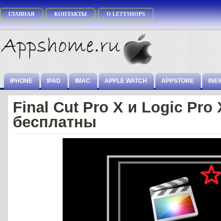
ГЛАВНАЯ
КОНТАКТЫ
О LETYSHOPS
IPHONE
IPAD
IMAC
APPLE WATCH
APPSTORE
INE
Final Cut Pro X и Logic Pro
бесплатны