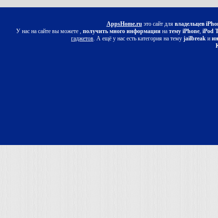
AppsHome.ru
это сайт для
владельцев iPho
У нас на сайте вы можете ,
получить много информации
на
тему iPhone
,
iPod 
гаджетов
. А ещё у нас есть категория на тему
jailbreak
и
ин