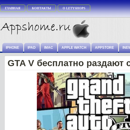
ГЛАВНАЯ
КОНТАКТЫ
О LETYSHOPS
IPHONE
IPAD
IMAC
APPLE WATCH
APPSTORE
INE
GTA V бесплатно раздают 