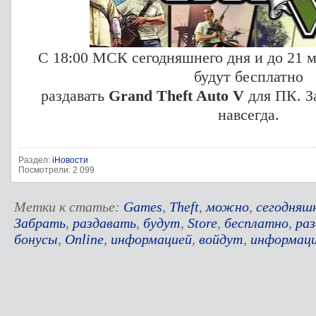
С 18:00 МСК сегодняшнего дня и до 21 м
будут бесплатно
раздавать
Grand Theft Auto V
для ПК. З
навсегда.
Раздел:
iНовости
Посмотрели: 2 099
Метки к статье:
Games
,
Theft
,
можно
,
сегодняш
Забрать
,
раздавать
,
будут
,
Store
,
бесплатно
,
раз
бонусы
,
Online
,
информацией
,
войдут
,
информац