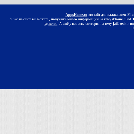
AppsHome.ru
это сайт для
владельцев iPho
У нас на сайте вы можете ,
получить много информации
на
тему iPhone
,
iPod 
гаджетов
. А ещё у нас есть категория на тему
jailbreak
и
ин