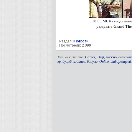
С 18:00 МСК сегодняшнего
раздавать
Grand Thef
Раздел:
iНовости
Посмотрели: 2 099
Метки к статье:
Games
,
Theft
,
можно
,
сегодня
грядущей
,
издание
,
бонусы
,
Online
,
информацией