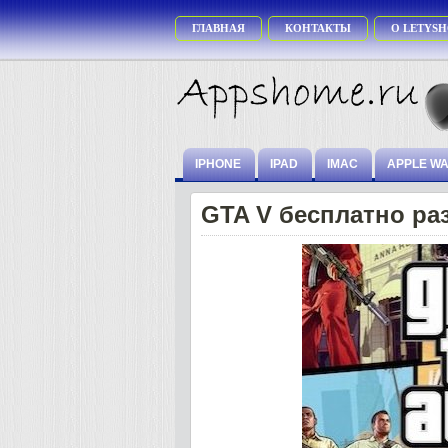
ГЛАВНАЯ
КОНТАКТЫ
О LETYSH
IPHONE
IPAD
IMAC
APPLE W
GTA V бесплатно ра