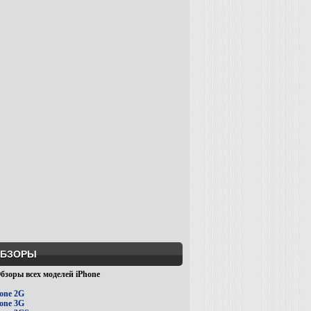
БЗОРЫ
бзоры всех моделей iPhone
one 2G
one 3G