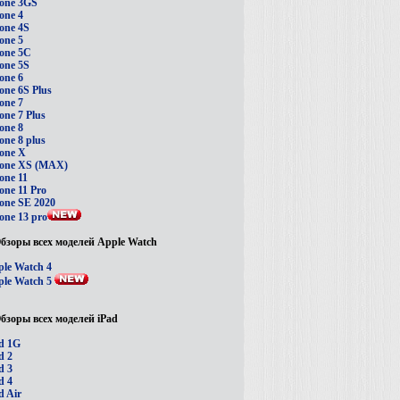
one 3GS
one 4
one 4S
one 5
one 5C
one 5S
one 6
one 6S Plus
one 7
one 7 Plus
one 8
one 8 plus
one X
hone XS (MAX)
one 11
one 11 Pro
one SE 2020
one 13 pro
бзоры всех моделей Apple Watch
le Watch 4
le Watch 5
бзоры всех моделей iPad
d 1G
d 2
d 3
d 4
d Air