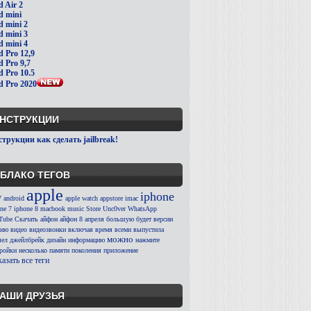
d Air 2
d mini
d mini 2
d mini 3
d mini 4
d Pro 12,9
d Pro 9,7
d Pro 10.5
d Pro 2020
НСТРУКЦИИ
трукции как сделать jailbreak!
БЛАКО ТЕГОВ
apple
iphone
7
android
apple watch
appstore
imac
ne 7
iphone 8
macbook
music
Store
Unc0ver
WhatsApp
Tube
Скачать
айфон
айфон 8
апреля
большую
будет
версии
сию
видео
видеозвонки
включая
время
всеми
выпустила
можно
ел
джейлбрейк
дизайн
информацию
нажмите
тройки
несколько
памяти
поколения
приложение
азать все теги
АШИ ДРУЗЬЯ