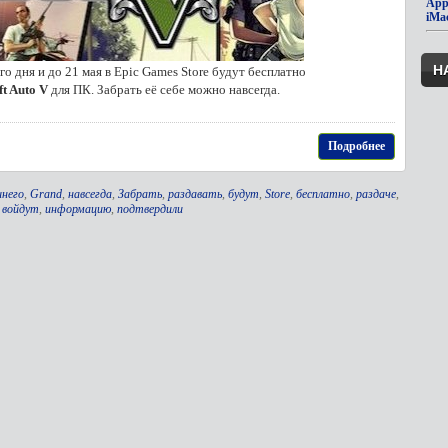
App
iMa
Н
 дня и до 21 мая в Epic Games Store будут бесплатно
t Auto V
для ПК. Забрать её себе можно навсегда.
Подробнее
шнего
,
Grand
,
навсегда
,
Забрать
,
раздавать
,
будут
,
Store
,
бесплатно
,
раздаче
,
,
войдут
,
информацию
,
подтвердили