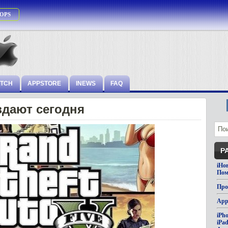
OPS
ATCH
APPSTORE
INEWS
FAQ
здают сегодня
Р
iНо
Пом
Про
App
iPh
iPa