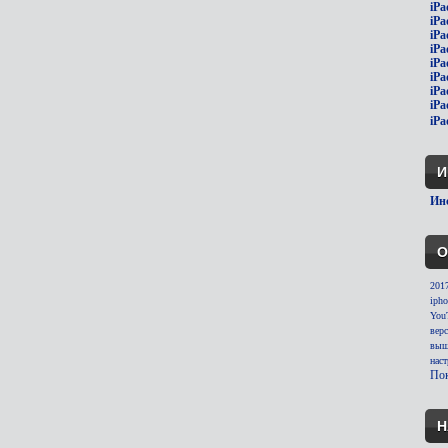
iPa
iPa
iPa
iPa
iPa
iPa
iPa
iPa
iPa
И
Инс
О
201
ipho
You
вер
выш
нас
Пок
Н