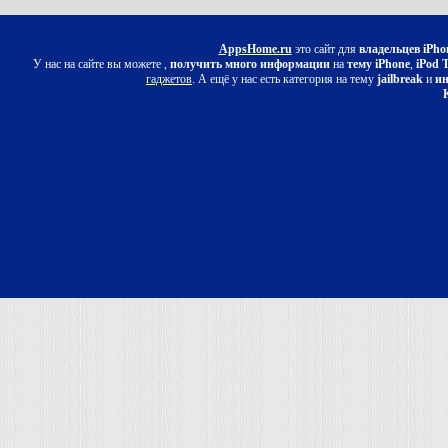
AppsHome.ru
это сайт для
владельцев iPho
У нас на сайте вы можете ,
получить много информации
на
тему iPhone
,
iPod 
гаджетов
. А ещё у нас есть категория на тему
jailbreak
и
ин