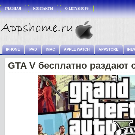
ГЛАВНАЯ
КОНТАКТЫ
О LETYSHOPS
IPHONE
IPAD
IMAC
APPLE WATCH
APPSTORE
INE
GTA V бесплатно раздают 