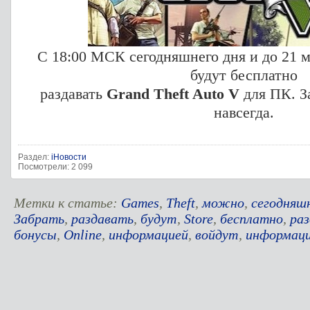
С 18:00 МСК сегодняшнего дня и до 21 м
будут бесплатно
раздавать
Grand Theft Auto V
для ПК. З
навсегда.
Раздел:
iНовости
Посмотрели: 2 099
Метки к статье:
Games
,
Theft
,
можно
,
сегодняш
Забрать
,
раздавать
,
будут
,
Store
,
бесплатно
,
раз
бонусы
,
Online
,
информацией
,
войдут
,
информац