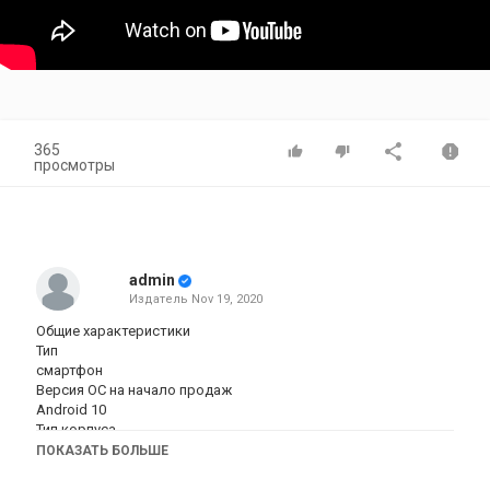
365
просмотры
admin
Издатель
Nov 19, 2020
Общие характеристики
Тип
смартфон
Версия ОС на начало продаж
Android 10
Тип корпуса
классический
ПОКАЗАТЬ БОЛЬШЕ
Количество SIM-карт
2