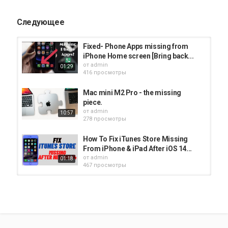
Следующее
Fixed- Phone Apps missing from
iPhone Home screen [Bring back...
от
admin
01:29
416 просмотры
Mac mini M2 Pro - the missing
piece.
от
admin
10:57
278 просмотры
How To Fix iTunes Store Missing
From iPhone & iPad After iOS 14...
от
admin
01:18
467 просмотры
How To Fix App Store Missing From
iPhone & iPad
от
admin
375 просмотры
01:38