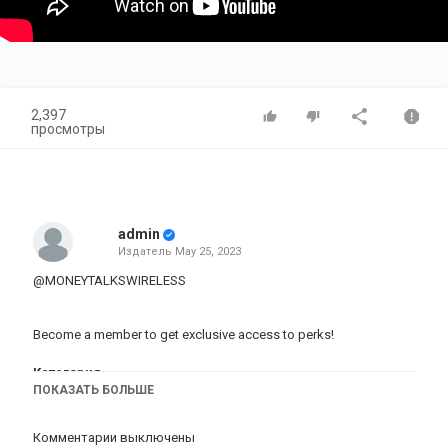
2,397
просмотры
admin
Издатель
May 25, 2023
@MONEYTALKSWIRELESS
Become a member to get exclusive access to perks!
Категория
ПОКАЗАТЬ БОЛЬШЕ
iPhone 3GS обзор
Комментарии выключены