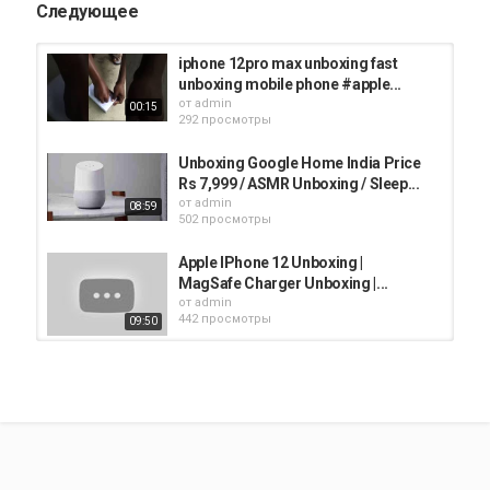
Следующее
iphone 12pro max unboxing fast
unboxing mobile phone #apple...
от
admin
00:15
292 просмотры
Unboxing Google Home India Price
Rs 7,999 / ASMR Unboxing / Sleep...
от
admin
08:59
502 просмотры
Apple IPhone 12 Unboxing |
MagSafe Charger Unboxing |...
от
admin
442 просмотры
09:50
iPhone 12 Unboxing | Fresh new
phone Unboxing| #iphone...
от
admin
00:31
399 просмотры
Unboxing iPhone SE 2020...
от
admin