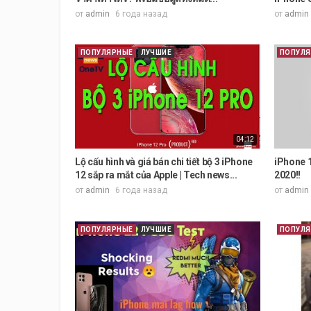
от
admin
6 года назад
от
admin
ПОПУЛЯРНЫЕ
ЛУЧШИЕ
ПОПУЛ
04:12
Lộ cấu hình và giá bán chi tiết bộ 3 iPhone
iPhone 1
12 sắp ra mắt của Apple | Tech news...
2020!!
от
admin
6 года назад
от
admin
ПОПУЛЯРНЫЕ
ЛУЧШИЕ
ПОПУЛ