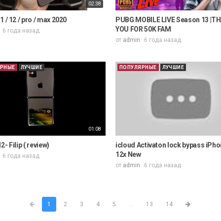
02:38
1 / 12 / pro / max 2020
PUBG MOBILE LIVE Season 13 |T
YOU FOR 50K FAM
6 года назад
от
admin
6 года назад
ЯРНЫЕ
ЛУЧШИЕ
ПОПУЛЯРНЫЕ
ЛУЧШИЕ
01:08
- Filip ( review)
icloud Activaton lock bypass iPho
12x New
6 года назад
от
admin
6 года назад
1
2
3
4
5
...
13
14