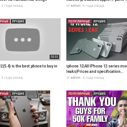
6 года назад
от
admin
6 года назад
ЯРНЫЕ
ЛУЧШИЕ
ПОПУЛЯРНЫЕ
ЛУЧШИЕ
03:55
2(5.4) is the best phone to buy in
iphone 12|All IPhone 12 series mo
leaks|Prices and specification...
6 года назад
от
admin
6 года назад
ЯРНЫЕ
ЛУЧШИЕ
ПОПУЛЯРНЫЕ
ЛУЧШИЕ