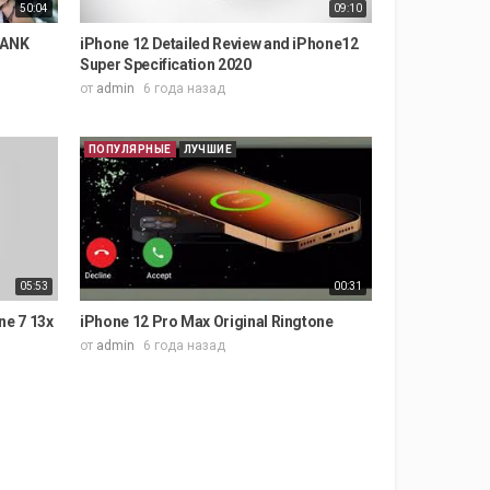
50:04
09:10
HANK
iPhone 12 Detailed Review and iPhone12
Super Specification 2020
от
admin
6 года назад
ПОПУЛЯРНЫЕ
ЛУЧШИЕ
05:53
00:31
ne 7 13x
iPhone 12 Pro Max Original Ringtone
от
admin
6 года назад