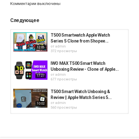
iPhone 5C Обзор
Комментарии выключены
Следующее
T500 Smartwatch Apple Watch
Series 5 Clone from Shopee...
от
admin
12:05
372 просмотры
IWO MAX T500 Smart Watch
Unboxing Review - Clone of Apple...
от
admin
17:27
677 просмотры
T500 Smart Watch Unboxing &
Review || Apple Watch Series 5...
от
admin
10:02
560 просмотры
Clone Apple Watch Unboxing And
Review T500 (Series 5)
от
admin
392 просмотры
13:00