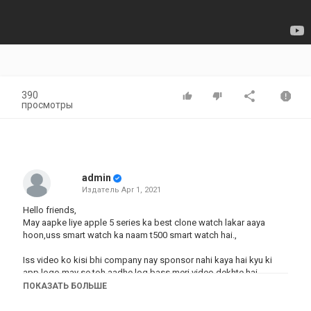
390
просмотры
admin
Издатель
Apr 1, 2021
Hello friends,
May aapke liye apple 5 series ka best clone watch lakar aaya
hoon,uss smart watch ka naam t500 smart watch hai.,
Iss video ko kisi bhi company nay sponsor nahi kaya hai kyu ki
app logo may se toh aadhe log bass meri video dekhte hai
ПОКАЗАТЬ БОЛЬШЕ
Категория