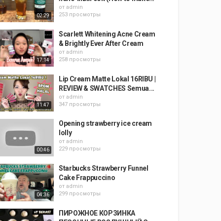
от
admin
253 просмотры
02:29
Scarlett Whitening Acne Cream
& Brightly Ever After Cream
от
admin
258 просмотры
17:14
Lip Cream Matte Lokal 16RIBU |
REVIEW & SWATCHES Semua...
от
admin
347 просмотры
11:47
Opening strawberry ice cream
lolly
от
admin
229 просмотры
00:46
Starbucks Strawberry Funnel
Cake Frappuccino
от
admin
299 просмотры
04:36
ПИРОЖНОЕ КОРЗИНКА