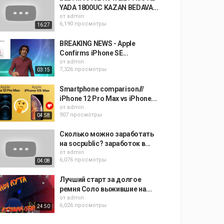
YADA 1800UC KAZAN BEDAVA...
от
admin
6,190 просмотры
16:27
BREAKING NEWS - Apple
Confirms iPhone SE...
от
admin
7,326 просмотры
03:15
Smartphone comparison///
iPhone 12 Pro Max vs iPhone...
от
admin
907 просмотры
04:58
Сколько можно заработать
на socpublic? заработок в...
от
admin
6,076 просмотры
04:08
Лучший старт за долгое
ремня Соло выжившие на...
от
admin
6,026 просмотры
24:50