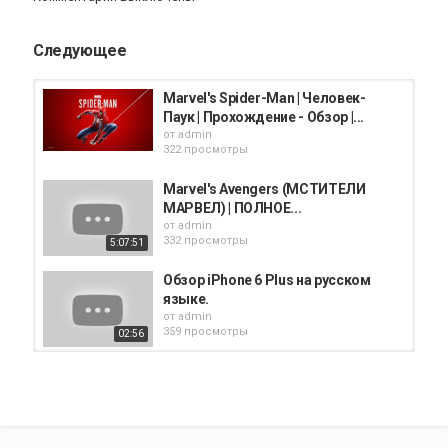
Следующее
Marvel's Spider-Man | Человек-
Паук | Прохождение - Обзор |...
от
admin
322 просмотры
Marvel's Avengers (МСТИТЕЛИ
МАРВЕЛ) | ПОЛНОЕ...
от
admin
332 просмотры
5:07:51
Обзор iPhone 6 Plus на русском
языке.
от
admin
359 просмотры
02:56
GOTHIC 3 ПРОХОЖДЕНИЕ НА
РУССКОМ | ГОТИКА 3 | ОБЗОР...
от
admin
6:27:54
291 просмотры