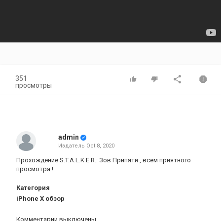
351
просмотры
admin
Издатель
Oct 8, 2020
Прохождение S.T.A.L.K.E.R.: Зов Припяти , всем приятного
просмотра !
Категория
iPhone X обзор
Комментарии выключены