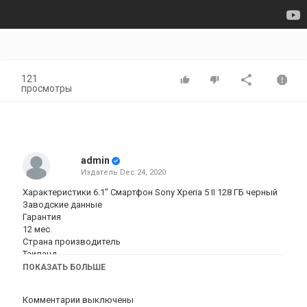
121
просмотры
admin
Издатель
Dec 24, 2020
Характеристики 6.1" Смартфон Sony Xperia 5 II 128 ГБ черный
Заводские данные
Гарантия
12 мес.
Страна производитель
Таиланд
Общие параметры
ПОКАЗАТЬ БОЛЬШЕ
Год выпуска
2020
Комментарии выключены
Внешний вид