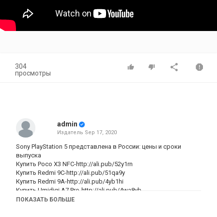
304
просмотры
admin
Издатель
Sep 17, 2020
Sony PlayStation 5 представлена в России: цены и сроки
выпуска
Купить Poco X3 NFC-http://ali.pub/52y1rn
Купить Redmi 9C-http://ali.pub/51qa9y
Купить Redmi 9A-http://ali.pub/4yb1hi
Купить Umidigi A7 Pro-http://ali.pub/4wa8yb
Купить Poco f2 pro-http://ali.pub/4w791p
ПОКАЗАТЬ БОЛЬШЕ
Купить Ulefone Note 8P-http://ali.pub/4w40jj
Купить Redmi Note 9-http://ali.pub/4uzuuc