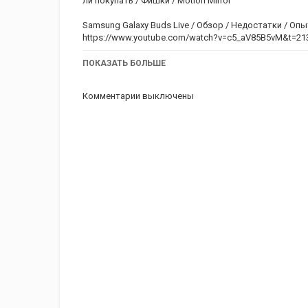
ли покупать / Фишки / Motion Mirror
Samsung Galaxy Buds Live / Обзор / Недостатки / Оп
https://www.youtube.com/watch?v=c5_aV85B5vM&t=21
Моя страничка instagram
ПОКАЗАТЬ БОЛЬШЕ
https://instagram.com/anita_mobile
Комментарии выключены
Категория
iPhone 7 Plus обзор