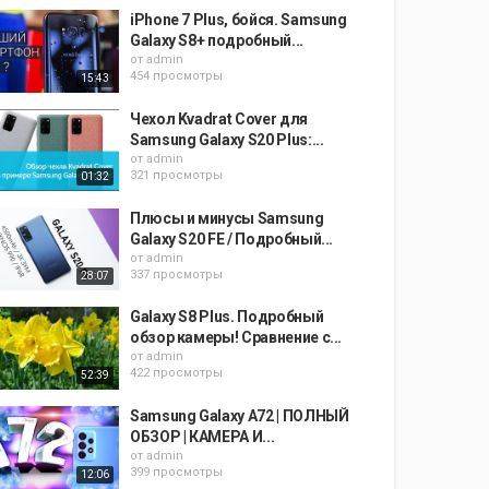
iPhone 7 Plus, бойся. Samsung
Galaxy S8+ подробный...
от
admin
454 просмотры
15:43
Чехол Kvadrat Cover для
Samsung Galaxy S20 Plus:...
от
admin
321 просмотры
01:32
Плюсы и минусы Samsung
Galaxy S20 FE / Подробный...
от
admin
337 просмотры
28:07
Galaxy S8 Plus. Подробный
обзор камеры! Сравнение с...
от
admin
422 просмотры
52:39
Samsung Galaxy A72 | ПОЛНЫЙ
ОБЗОР | КАМЕРА И...
от
admin
399 просмотры
12:06