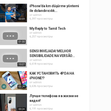
iPhone'da km düşürme yöntemi
ile dolandırıcılık...
от
admin
6,397 просмотры
00:59
My Reply to Tamil Tech
от
admin
6,257 просмотры
01:00
SENSI INVEJADA! MELHOR
SENSIBILIDADE NA VERSÃO...
от
admin
6,618 просмотры
10:27
КАК УСТАНОВИТЬ 4PDA НА
iPHONE!?
от
admin
6,636 просмотры
02:24
Лучше телефона я в жизни не
видел!
от
admin
6,191 просмотры
00:24