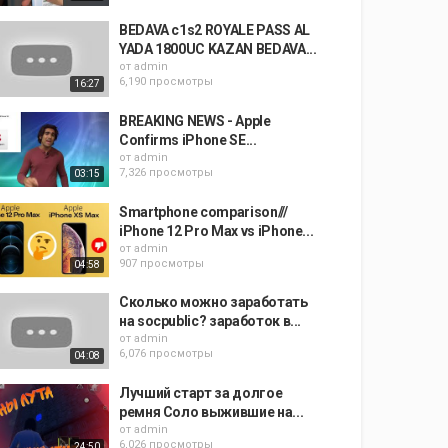
BEDAVA c1s2 ROYALE PASS AL
YADA 1800UC KAZAN BEDAVA...
от
admin
6,190 просмотры
16:27
BREAKING NEWS - Apple
Confirms iPhone SE...
от
admin
7,326 просмотры
03:15
Smartphone comparison///
iPhone 12 Pro Max vs iPhone...
от
admin
907 просмотры
04:58
Сколько можно заработать
на socpublic? заработок в...
от
admin
6,076 просмотры
04:08
Лучший старт за долгое
ремня Соло выжившие на...
от
admin
6,026 просмотры
24:50