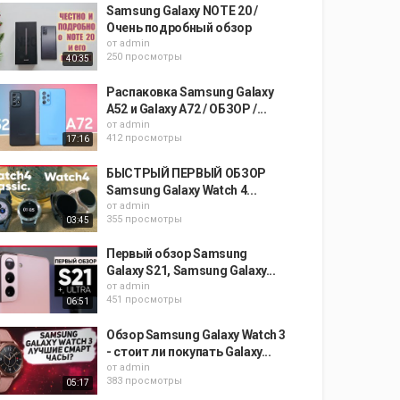
Samsung Galaxy NOTE 20 /
Очень подробный обзор
от
admin
250 просмотры
40:35
Распаковка Samsung Galaxy
A52 и Galaxy A72 / ОБЗОР /...
от
admin
412 просмотры
17:16
БЫСТРЫЙ ПЕРВЫЙ ОБЗОР
Samsung Galaxy Watch 4...
от
admin
355 просмотры
03:45
Первый обзор Samsung
Galaxy S21, Samsung Galaxy...
от
admin
451 просмотры
06:51
Обзор Samsung Galaxy Watch 3
- стоит ли покупать Galaxy...
от
admin
383 просмотры
05:17