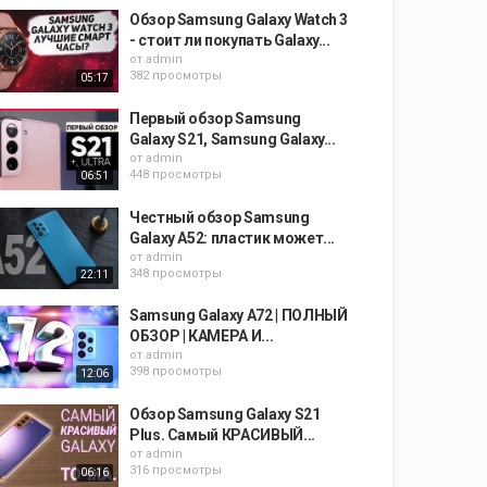
Обзор Samsung Galaxy Watch 3
- стоит ли покупать Galaxy...
от
admin
382 просмотры
05:17
Первый обзор Samsung
Galaxy S21, Samsung Galaxy...
от
admin
448 просмотры
06:51
Честный обзор Samsung
Galaxy A52: пластик может...
от
admin
348 просмотры
22:11
Samsung Galaxy A72 | ПОЛНЫЙ
ОБЗОР | КАМЕРА И...
от
admin
398 просмотры
12:06
Обзор Samsung Galaxy S21
Plus. Самый КРАСИВЫЙ...
от
admin
316 просмотры
06:16