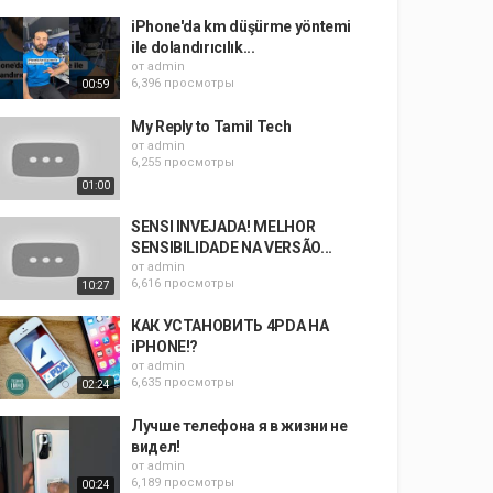
iPhone'da km düşürme yöntemi
ile dolandırıcılık...
от
admin
6,396 просмотры
00:59
My Reply to Tamil Tech
от
admin
6,255 просмотры
01:00
SENSI INVEJADA! MELHOR
SENSIBILIDADE NA VERSÃO...
от
admin
6,616 просмотры
10:27
КАК УСТАНОВИТЬ 4PDA НА
iPHONE!?
от
admin
6,635 просмотры
02:24
Лучше телефона я в жизни не
видел!
от
admin
6,189 просмотры
00:24