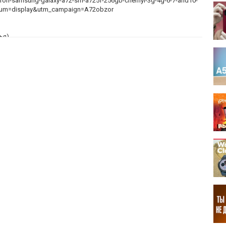
rtfon-samsung-galaxy-a72-sm-a725f-256gb-chernyi-3g-4g-6-7-and10-
ium=display&utm_campaign=A72obzor
ья)
eview