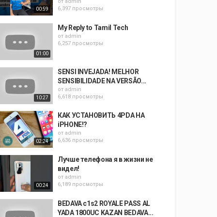
от
admin
6,397 просмотры
00:59
My Reply to Tamil Tech
от
admin
6,257 просмотры
01:00
SENSI INVEJADA! MELHOR
SENSIBILIDADE NA VERSÃO...
от
admin
6,618 просмотры
10:27
КАК УСТАНОВИТЬ 4PDA НА
iPHONE!?
от
admin
6,636 просмотры
02:24
Лучше телефона я в жизни не
видел!
от
admin
6,189 просмотры
00:24
BEDAVA c1s2 ROYALE PASS AL
YADA 1800UC KAZAN BEDAVA...