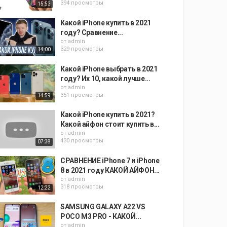
394 просмотры
15:53
Какой iPhone купить в 2021
году? Сравнение...
от
admin
329 просмотры
14:00
Какой iPhone выбрать в 2021
году? Их 10, какой лучше...
от
admin
351 просмотры
14:59
Какой iPhone купить в 2021?
Какой айфон стоит купить в...
от
admin
430 просмотры
07:38
СРАВНЕНИЕ iPhone 7 и iPhone
8 в 2021 году КАКОЙ АЙФОН...
от
admin
318 просмотры
12:22
SAMSUNG GALAXY A22 VS
POCO M3 PRO - КАКОЙ...
от
admin