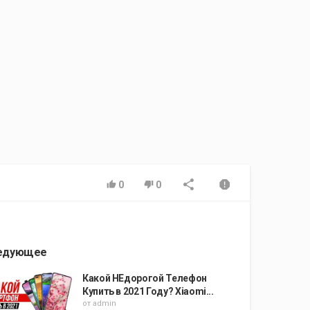
0
0
едующее
Какой НЕдорогой Телефон
Купить в 2021 Году? Xiaomi...
от
admin