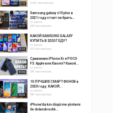
2,651 просмотры
22:15
Samsung galaxy s10 plus в
2021 году стоит ли брать...
от
admin
269 просмотры
03:03
КАКОЙ SAMSUNG GALAXY
КУПИТЬ В 2020 ГОДУ?
от
admin
310 просмотры
15:55
Сравнение iPhone Xr и POCO
F3: Apple или Xiaomi? Какой...
от
admin
281 просмотры
44:46
10 ЛУЧШИХ СМАРТФОНОВ в
2020 году. КАКОЙ...
от
admin
381 просмотры
19:24
iPhone'da km düşürme yöntemi
ile dolandırıcılık...