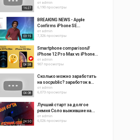
от
admin
6,190 просмотры
16:27
BREAKING NEWS - Apple
Confirms iPhone SE...
от
admin
7,326 просмотры
03:15
Smartphone comparison///
iPhone 12 Pro Max vs iPhone...
от
admin
907 просмотры
04:58
Сколько можно заработать
на socpublic? заработок в...
от
admin
6,073 просмотры
04:08
Лучший старт за долгое
ремня Соло выжившие на...
от
admin
6,026 просмотры
24:50