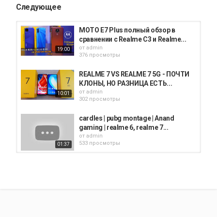
Следующее
MOTO E7 Plus полный обзор в
сравнении с Realme C3 и Realme...
от
admin
19:00
376 просмотры
REALME 7 VS REALME 7 5G - ПОЧТИ
КЛОНЫ, НО РАЗНИЦА ЕСТЬ...
от
admin
10:01
302 просмотры
cardles | pubg montage | Anand
gaming | realme 6, realme 7...
от
admin
533 просмотры
01:37
Realme GT Neo vs Realme GT 5G:
что лучше? | Сравнение лучших...
от
admin
303 просмотры
07:18
Realme C3 полный обзор в
сравнении с Realme 5 и Realme...