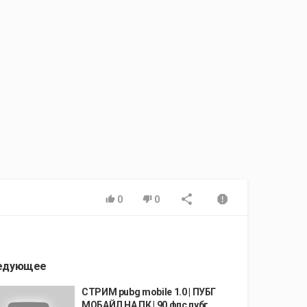
0
0
едующее
СТРИМ pubg mobile 1.0 | ПУБГ
МОБАЙЛ НА ПК | 90 фпс пубг...