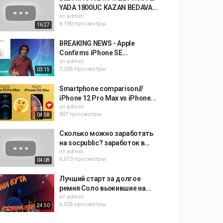
YADA 1800UC KAZAN BEDAVA...
от
admin
6,190 просмотры
16:27
BREAKING NEWS - Apple
Confirms iPhone SE...
от
admin
7,326 просмотры
03:15
Smartphone comparison///
iPhone 12 Pro Max vs iPhone...
от
admin
907 просмотры
04:58
Сколько можно заработать
на socpublic? заработок в...
от
admin
6,073 просмотры
04:08
Лучший старт за долгое
ремня Соло выжившие на...
от
admin
6,026 просмотры
24:50