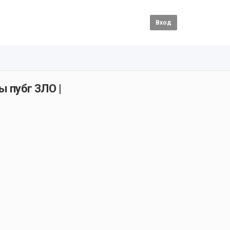
Вход
ы пубг ЗЛО |