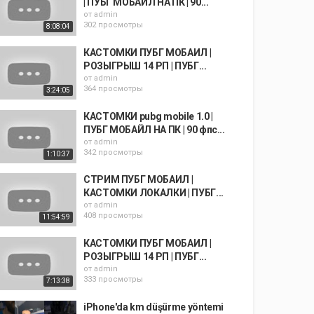
| ПУБГ МОБАЙЛ НА ПК | 90...
от
admin
302 просмотры
8:08:04
КАСТОМКИ ПУБГ МОБАИЛ |
РОЗЫГРЫШ 14 РП | ПУБГ...
от
admin
364 просмотры
3:24:05
КАСТОМКИ pubg mobile 1.0 |
ПУБГ МОБАЙЛ НА ПК | 90 фпс...
от
admin
342 просмотры
1:10:37
СТРИМ ПУБГ МОБАИЛ |
КАСТОМКИ ЛОКАЛКИ | ПУБГ...
от
admin
408 просмотры
11:54:59
КАСТОМКИ ПУБГ МОБАИЛ |
РОЗЫГРЫШ 14 РП | ПУБГ...
от
admin
333 просмотры
7:13:38
iPhone'da km düşürme yöntemi