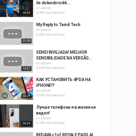
ile dolandırıcılık...
от
admin
6,396 просмотры
00:59
My Reply to Tamil Tech
от
admin
6,255 просмотры
01:00
SENSI INVEJADA! MELHOR
SENSIBILIDADE NA VERSÃO...
от
admin
6,618 просмотры
10:27
КАК УСТАНОВИТЬ 4PDA НА
iPHONE!?
от
admin
6,636 просмотры
02:24
Лучше телефона я в жизни не
видел!
от
admin
6,189 просмотры
00:24
BEDAVA c1s2 ROYALE PASS AL