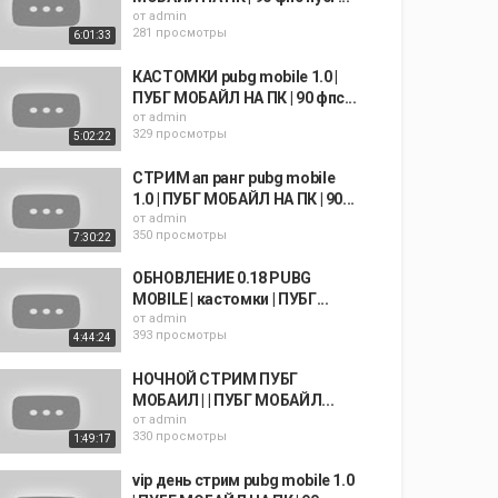
от
admin
281 просмотры
6:01:33
КАСТОМКИ pubg mobile 1.0 |
ПУБГ МОБАЙЛ НА ПК | 90 фпс...
от
admin
329 просмотры
5:02:22
СТРИМ ап ранг pubg mobile
1.0 | ПУБГ МОБАЙЛ НА ПК | 90...
от
admin
350 просмотры
7:30:22
ОБНОВЛЕНИЕ 0.18 PUBG
MOBILE | кастомки | ПУБГ...
от
admin
393 просмотры
4:44:24
НОЧНОЙ СТРИМ ПУБГ
МОБАИЛ | | ПУБГ МОБАЙЛ...
от
admin
330 просмотры
1:49:17
vip день стрим pubg mobile 1.0