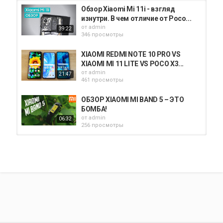
Обзор Xiaomi Mi 11i - взгляд
изнутри. В чем отличие от Poco...
от
admin
39:22
346 просмотры
XIAOMI REDMI NOTE 10 PRO VS
XIAOMI MI 11 LITE VS POCO X3...
от
admin
21:47
461 просмотры
ОБЗОР XIAOMI MI BAND 5 – ЭТО
БОМБА!
от
admin
06:32
256 просмотры
Нафиг Xiaomi Mi Band 5! Купил
НАСТОЯЩИЕ УМНЫЕ ЧАСЫ ЗА...
от
admin
13:07
309 просмотры
Poco F3 vs Poco X3 Pro новые
Убийцы Флагманов 2021 от...
от
admin
08:02
397 просмотры