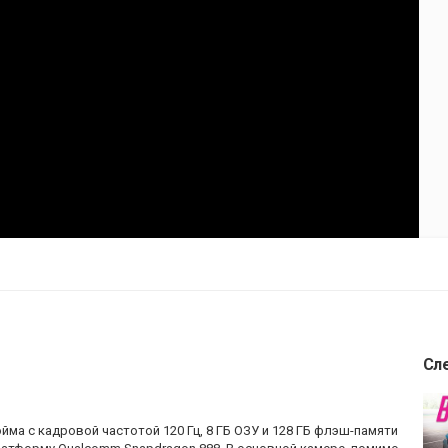
Сл
ма с кадровой частотой 120 Гц, 8 ГБ ОЗУ и 128 ГБ флэш-памяти