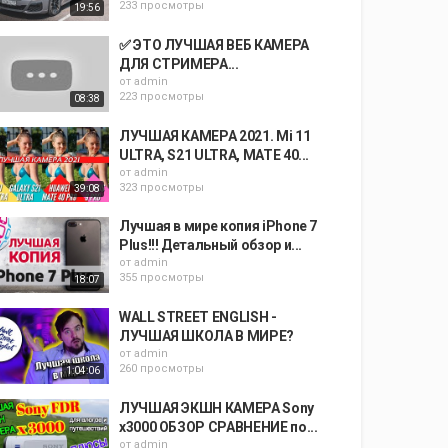
233 просмотры
19:56
✅ ЭТО ЛУЧШАЯ ВЕБ КАМЕРА
ДЛЯ СТРИМЕРА...
от
admin
223 просмотры
08:38
ЛУЧШАЯ КАМЕРА 2021. Mi 11
ULTRA, S21 ULTRA, MATE 40...
от
admin
323 просмотры
39:08
Лучшая в мире копия iPhone 7
Plus!!! Детальный обзор и...
от
admin
355 просмотры
18:07
WALL STREET ENGLISH -
ЛУЧШАЯ ШКОЛА В МИРЕ?
от
admin
260 просмотры
1:04:06
ЛУЧШАЯ ЭКШН КАМЕРА Sony
x3000 ОБЗОР СРАВНЕНИЕ по...
от
admin