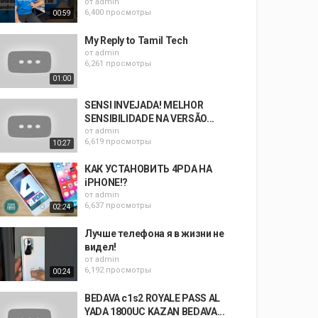
от
admin
6,400 просмотры
00:59
My Reply to Tamil Tech
от
admin
6,261 просмотры
01:00
SENSI INVEJADA! MELHOR
SENSIBILIDADE NA VERSÃO...
от
admin
6,619 просмотры
10:27
КАК УСТАНОВИТЬ 4PDA НА
iPHONE!?
от
admin
6,637 просмотры
02:24
Лучше телефона я в жизни не
видел!
от
admin
6,192 просмотры
00:24
BEDAVA c1s2 ROYALE PASS AL
YADA 1800UC KAZAN BEDAVA...