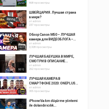
468 просмотры
25:50
ШВЕЙЦАРИЯ. Лучшая страна
в мире?
от
admin
237 просмотры
30:18
Обзор Canon M50 – ЛУЧШАЯ
камера для ВИДЕОБЛОГА –...
от
admin
3,328 просмотры
20:21
ЛУЧШАЯ БАБУШКА В МИРЕ,
СМОТРИ В ОПИСАНИЕ...
от
admin
262 просмотры
00:12
ЛУЧШАЯ КАМЕРА В
СМАРТФОНЕ 2020: ONEPLUS...
от
admin
305 просмотры
22:46
iPhone'da km düşürme yöntemi
ile dolandırıcılık...