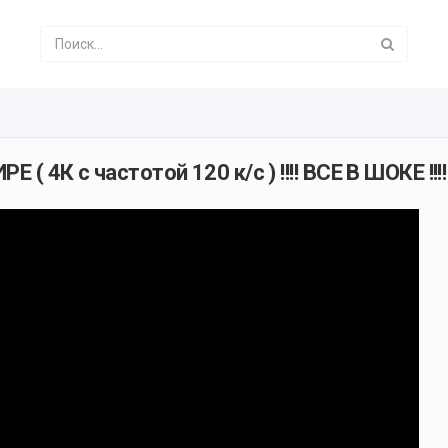
 ( 4К с частотой 120 к/с ) !!!! ВСЕ В ШОКЕ !!!!