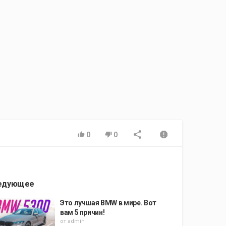
0
0
едующее
Это лучшая BMW в мире. Вот
вам 5 причин!
от
admin