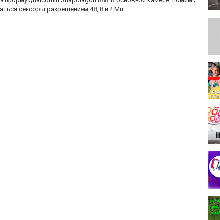
платформу Qualcomm Snapdragon 888. В основной камере, помимо
аться сенсоры разрешением 48, 8 и 2 Мп.
ия #москва #инстатаг #фотография #инста #день #лайки
лыбка #жизньпрекрасна #друзья #селфи #ночь #украина #небо
красота