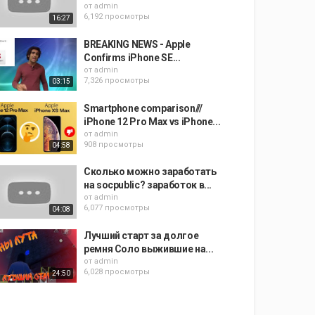
от
admin
6,192 просмотры
16:27
BREAKING NEWS - Apple
Confirms iPhone SE...
от
admin
7,326 просмотры
03:15
Smartphone comparison///
iPhone 12 Pro Max vs iPhone...
от
admin
908 просмотры
04:58
Сколько можно заработать
на socpublic? заработок в...
от
admin
6,077 просмотры
04:08
Лучший старт за долгое
ремня Соло выжившие на...
от
admin
6,028 просмотры
24:50