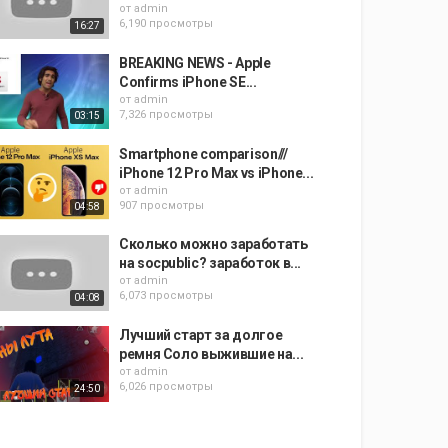
от
admin
6,190 просмотры
16:27
BREAKING NEWS - Apple
Confirms iPhone SE...
от
admin
7,326 просмотры
03:15
Smartphone comparison///
iPhone 12 Pro Max vs iPhone...
от
admin
907 просмотры
04:58
Сколько можно заработать
на socpublic? заработок в...
от
admin
6,073 просмотры
04:08
Лучший старт за долгое
ремня Соло выжившие на...
от
admin
6,026 просмотры
24:50