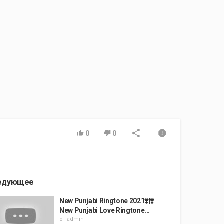
0
0
едующее
New Punjabi Ringtone 2021❣️|❣️
New Punjabi Love Ringtone...
от
admin