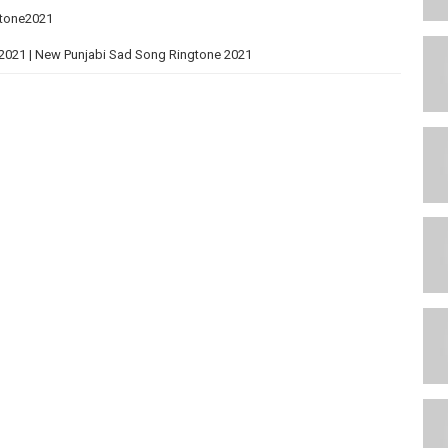
gtone2021
 2021 | New Punjabi Sad Song Ringtone 2021