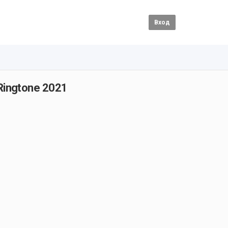
Вход
 Ringtone 2021