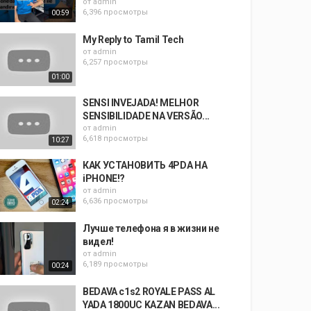
от
admin
6,396 просмотры
00:59
My Reply to Tamil Tech
от
admin
6,257 просмотры
01:00
SENSI INVEJADA! MELHOR
SENSIBILIDADE NA VERSÃO...
от
admin
6,618 просмотры
10:27
КАК УСТАНОВИТЬ 4PDA НА
iPHONE!?
от
admin
6,636 просмотры
02:24
Лучше телефона я в жизни не
видел!
от
admin
6,189 просмотры
00:24
BEDAVA c1s2 ROYALE PASS AL
YADA 1800UC KAZAN BEDAVA...