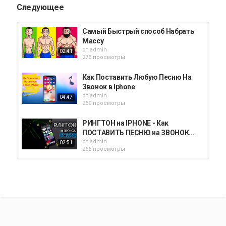
Следующее
Самый Быстрый способ Набрать
Массу
от
admin
02:41
276 просмотры
Как Поставить Любую Песню На
Звонок в Iphone
от
admin
04:47
269 просмотры
РИНГТОН на IPHONE - Как
ПОСТАВИТЬ ПЕСНЮ на ЗВОНОК...
от
admin
02:51
266 просмотры
IPHONE SE ПОЛУЧИТ IOS 15!
САМЫЙ ДЕШЕВЫЙ...
от
admin
14:15
291 просмотры
IPHONE 6S - САМЫЙ ВЫГОДНЫЙ И
АКТУАЛЬНЫЙ АЙФОН В 2019...