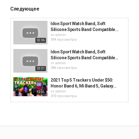
Следующее
Idon Sport Watch Band, Soft
Silicone Sports Band Compatible...
от
admin
394 просмотры
02:06
Idon Sport Watch Band, Soft
Silicone Sports Band Compatible...
от
admin
386 просмотры
03:31
2021 Top 5 Trackers Under $50:
Honor Band 6, Mi Band 5, Galaxy...
от
admin
12:05
370 просмотры
Idon Sport Watch Band, Soft
Silicone Sports Band Compatible...
от
admin
340 просмотры
02:12
Idon Sport Watch Band, Soft