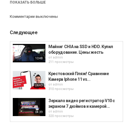
Москве. Подробнее на нашем сайте
http://pcavto.com
ПОКАЗАТЬ БОЛЬШЕ
Категория
Комментарии выключены
iphone
Следующее
Майниг CHIA на SSD и HDD. Купил
оборудование. Цены жесть
от
admin
10:48
211 просмотры
Крестовский Пляж! Сравнение
Камера Iphone 11 vs...
от
admin
06:43
310 просмотры
Зеркало видео регистратор V10 с
экраном 7 дюймов и камерой...
от
admin
04:39
320 просмотры
WoT ПАТЧ 1.10-ОБОРУДОВАНИЕ