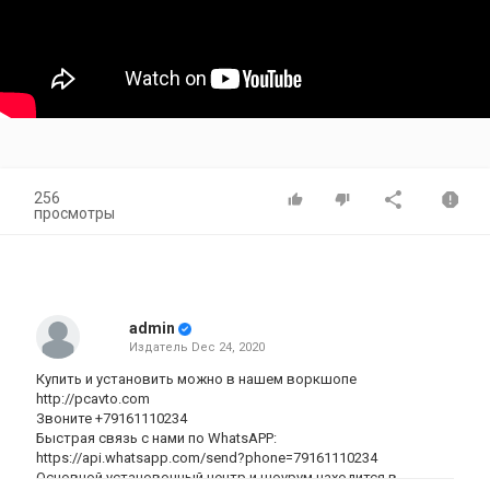
256
просмотры
admin
Издатель
Dec 24, 2020
Купить и установить можно в нашем воркшопе
http://pcavto.com
Звоните +79161110234
Быстрая связь с нами по WhatsAPP:
https://api.whatsapp.com/send?phone=79161110234
Основной установочный центр и шоурум находится в