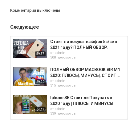
Комментарии выключены
Следующее
Стоит ли покупать айфон 5s/se в
2021 году? ПОЛНЫЙ ОБЗОР...
от
admin
59:57
308 просмотры
ПОЛНЫЙ ОБЗОР MACBOOK AIR M1
2020: ПЛЮСЫ, МИНУСЫ, СТОИТ...
от
admin
29:20
315 просмотры
Iphone SE Стоит ли Покупать в
2020 году | ПЛЮСЫ И МИНУСЫ
от
admin
04:47
339 просмотры
ТОП 5 причин купить Iphone XR в
2021 году
от
admin
03:15