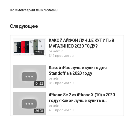
#iPhoneSe2 #iPhoneSe2020 #iPhone11 #АЙТИШНИК
Комментарии выключены
Категория
iPhone 11 обзор
Следующее
КАКОЙ АЙФОН ЛУЧШЕ КУПИТЬ В
МАГАЗИНЕ В 2020 ГОДУ?
от
admin
22:36
342 просмотры
Какой iPad лучше купить для
Standoff’a|в 2020 году
от
admin
332 просмотры
04:52
iPhone Se 2 vs iPhone X (10) в 2020
году? Какой лучше купить и...
от
admin
408 просмотры
26:08
Какой НЕдорогой Телефон Купить
в 2021 Году? Xiaomi, Samsung...
от
admin
15:53