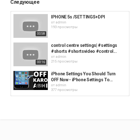
Следующее
IPHONE 5s /SETTINGS+DPI
от
admin
193 просмотры
00:58
control centre settings| #settings
#shorts #shortsvideo #control...
от
admin
215 просмотры
00:16
iPhone Settings You Should Turn
OFF Now - iPhone Settings To...
от
admin
11:54
377 просмотры
THE BEST HUD ⚙️ (SETTINGS)
iPhone 8 Plus !
от
admin
02:02
298 просмотры
Pubg Sensitivity Settings 2021 All
Device Sensitivity Settings Zero...