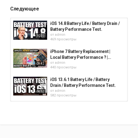
Следующее
iOS 14.8 Battery Life / Battery Drain /
Battery Performance Test.
от
admin
10:35
469 просмотры
iPhone 7 Battery Replacement |
Local Battery Performance ? |...
от
admin
09:42
440 просмотры
iOS 13.6.1 Battery Life / Battery
Drain / Battery Performance Test.
от
admin
04:52
582 просмотры
Dell Inspiron N4110 SSD Upgrade
Guide - Boost Performance!
от
admin
25:21
408 просмотры
How to Upgrade The Aero 15 -17