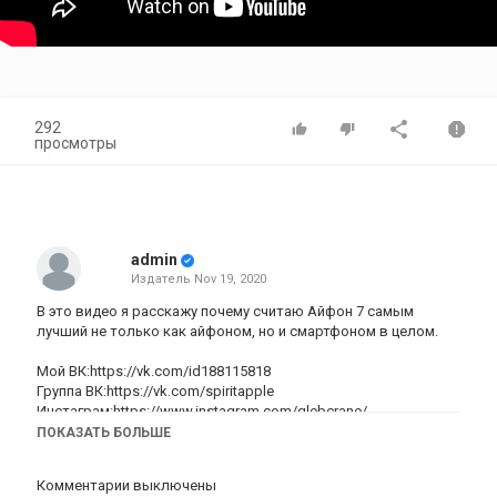
292
просмотры
admin
Издатель
Nov 19, 2020
В это видео я расскажу почему считаю Айфон 7 самым
лучший не только как айфоном, но и смартфоном в целом.
Мой ВК:https://vk.com/id188115818
Группа ВК:https://vk.com/spiritapple
Инстаграм:https://www.instagram.com/glebcrane/
ПОКАЗАТЬ БОЛЬШЕ
Категория
iPhone 7 обзор
Комментарии выключены