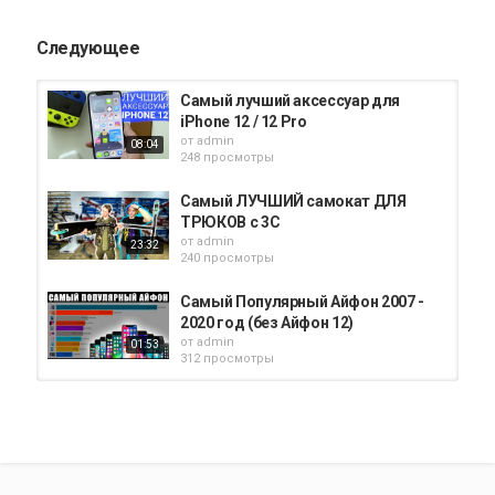
Следующее
Самый лучший аксессуар для
iPhone 12 / 12 Pro
от
admin
08:04
248 просмотры
Самый ЛУЧШИЙ самокат ДЛЯ
ТРЮКОВ с 3С
от
admin
23:32
240 просмотры
Самый Популярный Айфон 2007 -
2020 год (без Айфон 12)
от
admin
01:53
312 просмотры
IPhone X 256 g самый Шустрый
самый лучший в мире
от
admin
01:24
358 просмотры