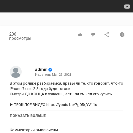
236
просмотры
admin
Издатель
Mar 25, 2021
В этом ролике разбираемся, правы ли те, кто говорит, что-то
iPhone 7 еще 2-3 года будет огонь.
Смотри ДО КОНЦА и узнаешь, есть ли смысл его купить.
▶️ ПРОШЛОЕ ВИДЕО
https://youtu.be/7g05xjYV11s
ПОДПИСЫВАЙСЯ, ЧТОБЫ ПОДДЕРЖАТЬ МОЮ САМООЦЕНКУ
ПОКАЗАТЬ БОЛЬШЕ
И ПОДНЯТЬ НАСТРОЙ !)
Комментарии выключены
● Вконтакте
https://vk.com/id336794712