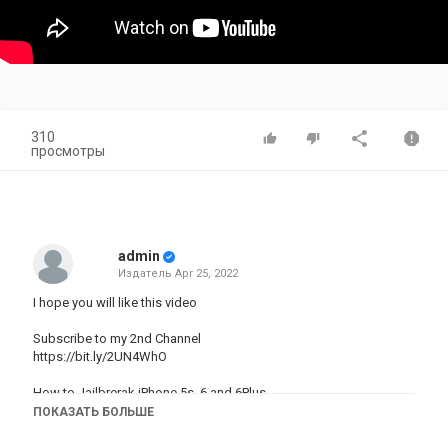
310
просмотры
admin
Издатель
Apr 25, 2022
I hope you will like this video
Subscribe to my 2nd Channel
https://bit.ly/2UN4WhO
How to Jailbrerak iPhone 5s, 6 and 6Plus
https://youtu.be/pq6qpMfbCOc
ПОКАЗАТЬ БОЛЬШЕ
Get iPhone X like swipe up gestures (without Jailbreak)