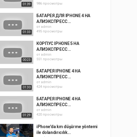
986 просмотры
01:39
БАТАРЕЯ ДЛЯ IPHONE 4 НА
АЛИЭКСПРЕСС...
от
admin
495 просмотры
01:33
КОРПУС IPHONE 5 НА
АЛИЭКСПРЕСС...
от
admin
551 просмотры
00:23
БАТАРЕЯ IPHONE 4 НА
АЛИЭКСПРЕСС...
от
admin
424 просмотры
01:30
БАТАРЕЯ IPHONE 4 НА
АЛИЭКСПРЕСС...
от
admin
420 просмотры
01:29
iPhone'da km düşürme yöntemi
ile dolandırıcılık...