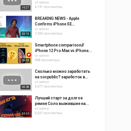
от
admin
6,191 просмотры
16:27
BREAKING NEWS - Apple
Confirms iPhone SE...
от
admin
7,326 просмотры
03:15
Smartphone comparison///
iPhone 12 Pro Max vs iPhone...
от
admin
908 просмотры
04:58
Сколько можно заработать
на socpublic? заработок в...
от
admin
6,077 просмотры
04:08
Лучший старт за долгое
ремня Соло выжившие на...
от
admin
6,027 просмотры
24:50