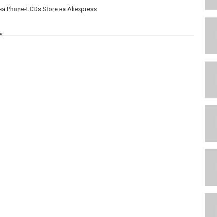
Phone-LCDs Store на Aliexpress
5
е вернуть до 50% процентов с заказов).
 нашем канале.
Aliexpress с быстрой доставкой в Россию, Украину, Казахстан,
020 #алиэкспрессе #aliexpressreview