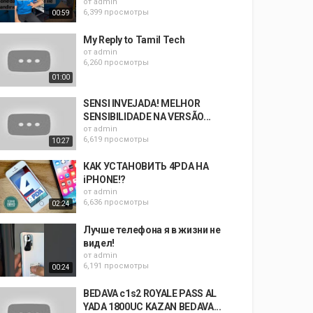
от
admin
6,399 просмотры
00:59
My Reply to Tamil Tech
от
admin
6,260 просмотры
01:00
SENSI INVEJADA! MELHOR
SENSIBILIDADE NA VERSÃO...
от
admin
6,619 просмотры
10:27
КАК УСТАНОВИТЬ 4PDA НА
iPHONE!?
от
admin
6,636 просмотры
02:24
Лучше телефона я в жизни не
видел!
от
admin
6,191 просмотры
00:24
BEDAVA c1s2 ROYALE PASS AL
YADA 1800UC KAZAN BEDAVA...