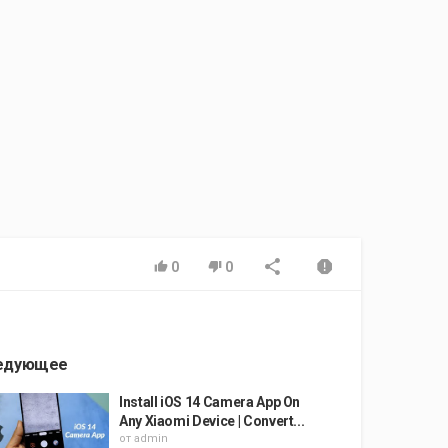
0
0
едующее
Install iOS 14 Camera App On
Any Xiaomi Device | Convert...
от
admin