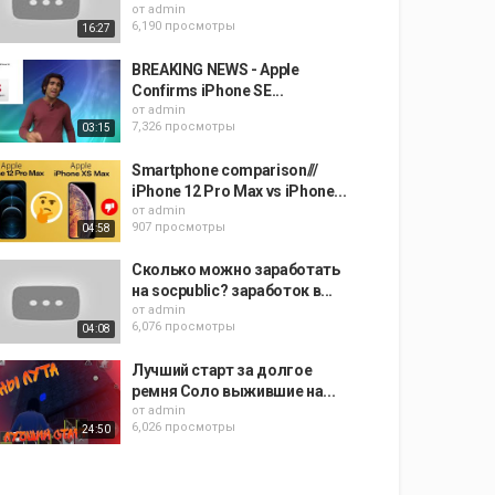
от
admin
6,190 просмотры
16:27
BREAKING NEWS - Apple
Confirms iPhone SE...
от
admin
7,326 просмотры
03:15
Smartphone comparison///
iPhone 12 Pro Max vs iPhone...
от
admin
907 просмотры
04:58
Сколько можно заработать
на socpublic? заработок в...
от
admin
6,076 просмотры
04:08
Лучший старт за долгое
ремня Соло выжившие на...
от
admin
6,026 просмотры
24:50