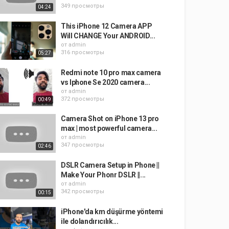
349 просмотры
04:24
This iPhone 12 Camera APP
Will CHANGE Your ANDROID...
от
admin
316 просмотры
05:27
Redmi note 10 pro max camera
vs Iphone Se 2020 camera...
от
admin
372 просмотры
00:49
Camera Shot on iPhone 13 pro
max | most powerful camera...
от
admin
347 просмотры
02:46
DSLR Camera Setup in Phone ||
Make Your Phonr DSLR ||...
от
admin
342 просмотры
00:15
iPhone'da km düşürme yöntemi
ile dolandırıcılık...