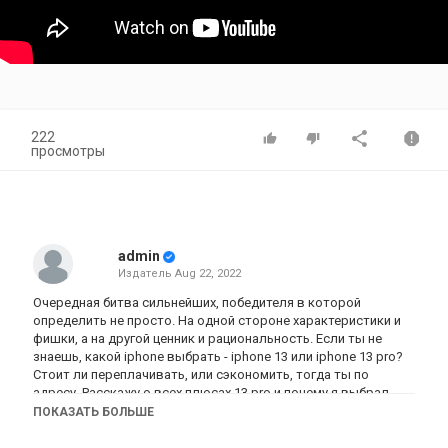
222
просмотры
admin
Издатель
Aug 22, 2022
Очередная битва сильнейших, победителя в которой
определить не просто. На одной стороне характеристики и
фишки, а на другой ценник и рациональность. Если ты не
знаешь, какой iphone выбрать - iphone 13 или iphone 13 pro?
Стоит ли переплачивать, или сэкономить, тогда ты по
адресу. Расскажу о всех плюсах 13 pro и почему я выбрал
просто 13
ПОКАЗАТЬ БОЛЬШЕ
КУПИТЬ iPHONE ПО АКЦИИ