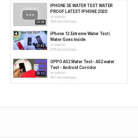
IPHONE SE WATER TEST WATER
PROOF LATEST IPHONE 2020
от
admin
366 просмотры
03:38
iPhone 12 Extreme Water Test |
Water Goes Inside
от
admin
07:42
379 просмотры
OPPO A52 Water Test - A52 water
Test - Android Corridor
от
admin
05:10
451 просмотры
JBL CLiP 4 WATER TEST & BASS
TEST
от
admin
317 просмотры
02:31
IPHONE 12 WATER TEST
от
admin
297 просмотры
00:13