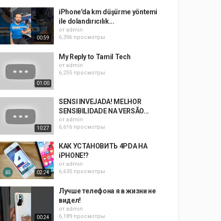
iPhone'da km düşürme yöntemi
ile dolandırıcılık...
от
admin
6,396 просмотры
00:59
My Reply to Tamil Tech
от
admin
6,255 просмотры
01:00
SENSI INVEJADA! MELHOR
SENSIBILIDADE NA VERSÃO...
от
admin
6,616 просмотры
10:27
КАК УСТАНОВИТЬ 4PDA НА
iPHONE!?
от
admin
6,635 просмотры
02:24
Лучше телефона я в жизни не
видел!
от
admin
6,189 просмотры
00:24