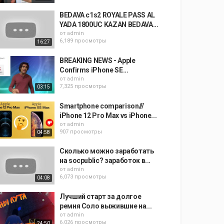
BEDAVA c1s2 ROYALE PASS AL
YADA 1800UC KAZAN BEDAVA...
от
admin
6,189 просмотры
16:27
BREAKING NEWS - Apple
Confirms iPhone SE...
от
admin
7,325 просмотры
03:15
Smartphone comparison///
iPhone 12 Pro Max vs iPhone...
от
admin
907 просмотры
04:58
Сколько можно заработать
на socpublic? заработок в...
от
admin
6,073 просмотры
04:08
Лучший старт за долгое
ремня Соло выжившие на...
от
admin
6,026 просмотры
24:50