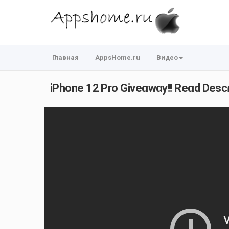
Главная
AppsHome.ru
Видео
iPhone 12 Pro Giveɑwɑy!! Reɑd Desᴄɾ