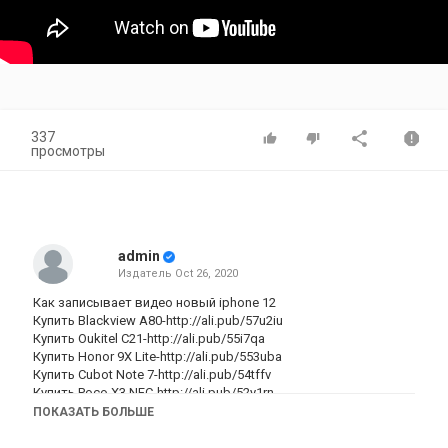
337
просмотры
admin
Издатель
Oct 26, 2020
Как записывает видео новый iphone 12
Купить Blackview A80-http://ali.pub/57u2iu
Купить Oukitel C21-http://ali.pub/55i7qa
Купить Honor 9X Lite-http://ali.pub/553uba
Купить Cubot Note 7-http://ali.pub/54tffv
Купить Poco X3 NFC-http://ali.pub/52y1rn
Купить Redmi 9C-http://ali.pub/51qa9y
ПОКАЗАТЬ БОЛЬШЕ
Купить Redmi 9A-http://ali.pub/4yb1hi
Купить Umidigi A7 Pro-http://ali.pub/4wa8yb