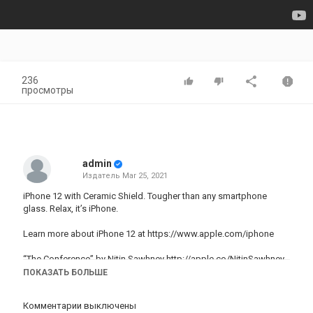
236
просмотры
admin
Издатель
Mar 25, 2021
iPhone 12 with Ceramic Shield. Tougher than any smartphone
glass. Relax, it’s iPhone.
Learn more about iPhone 12 at
https://www.apple.com/iphone
“The Conference” by Nitin Sawhney
http://apple.co/NitinSawhney
ПОКАЗАТЬ БОЛЬШЕ
Категория
iphone
AppStore
iPhone 12
Комментарии выключены