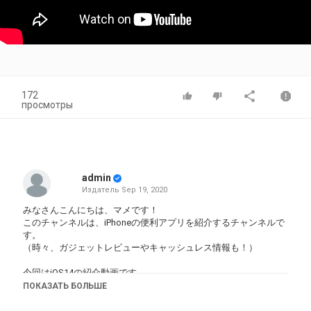
172
просмотры
admin
Издатель
Sep 19, 2020
みなさんこんにちは、マメです！
このチャンネルは、iPhoneの便利アプリを紹介するチャンネルで
す。
（時々、ガジェットレビューやキャッシュレス情報も！）
今回はiOS14の紹介動画です。
新機能を丁寧に紹介していきます。
ПОКАЗАТЬ БОЛЬШЕ
0:00 はじめに