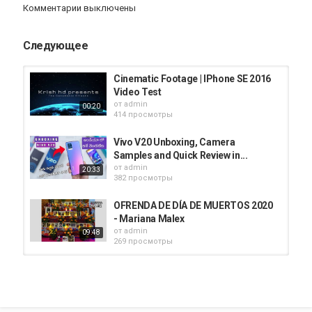
Комментарии выключены
0:26 ウィジェット
2:10 Appライブラリ
2:50 アプリの整理
Следующее
4:57 ピクチャインピクチャ
6:07 Siri機能
6:49 時計アプリ
Cinematic Footage | IPhone SE 2016
7:12 メモアプリ
Video Test
8:08 カメラ
от
admin
00:20
8:39 設定アプリ
414 просмотры
9:35 背面タップ
10:15 サウンド認識
Vivo V20 Unboxing, Camera
10:37 AppClip
Samples and Quick Review in...
11:17 翻訳機能
от
admin
20:33
12:17 睡眠機能
382 просмотры
#iPhone
OFRENDA DE DÍA DE MUERTOS 2020
#iOS14
- Mariana Malex
#Apple
от
admin
09:48
269 просмотры
Категория
iphone
Apple
iPad
iMac
AppStore
Warrior ⚡️ // 60fps gameplay //
iPhone se // Aim assist off
от
admin
251 просмотры
02:20