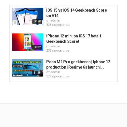
iOS 15 vs iOS 14 Geekbench Score
on A14
от
admin
00:50
328 просмотры
iPhone 12 mini on iOS 17 beta 1
Geekbench Score!
от
admin
00:32
235 просмотры
Poco M2 Pro geekbench | Iphone 12
production | Realme 6s launch |...
от
admin
11:38
379 просмотры
iOS 14.6 Geekbench iPhone SE 7 and
7 Plus Shocking Results
от
admin
01:33
319 просмотры
iPhone 12 Delay!Vivo S7!RealMe V5
Dimensity 720!Samsung Z...
от
admin
09:01