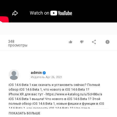
348
просмотры
admin
Издатель
Apr 26, 2021
iOS 14.6 Beta 1 как скачать и установить сейчас? Полный
обзор iOS 14.6 Beta 1, что нового в iOS 14.6 Beta 1?
iPhone XR для вас тут -
https://www.e-katalog.ru/u/ScH86v/a
iOS 14.6 Beta 1 вышла! Что нового в iOS 14.6 Beta 1? Этой
полный обзор iOS 14.6 Beta 1, новые фишки и функции в iOS
14.6 Beta 1, как скорость iOS 14.6 Beta 1? Что там в
обновлении ПО iOS 14.6 Beta 1? Отвечу на вопрос стоит ли
ПОКАЗАТЬ БОЛЬШЕ