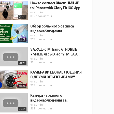
How to connect Xiaomi IMILAB
to iPhone with Glory Fit iOS App
от
admin
335 просмотры
04:44
Обзор облачного сервиса
видеонаблюдения...
от
admin
263 просмотры
22:09
ЗАБУДЬ о Mi Band 6 | НОВЫЕ
УМНЫЕ часы Xiaomi IMILAB...
от
admin
271 просмотры
08:28
КАМЕРА ВИДЕОНАБЛЮДЕНИЯ
С ДВУМЯ ОБЪЕКТИВАМИ!!
от
admin
265 просмотры
38:26
Камера наружного
видеонаблюдения за...
от
admin
262 просмотры
00:44