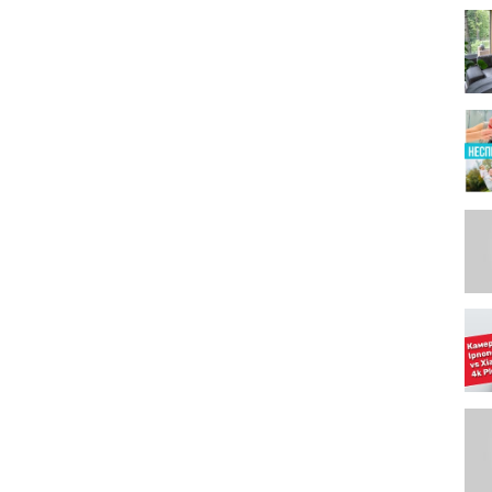
е
 мм
актер и призвано показать вам продукт или устройство, дать
сти имеет. Любые выводы это исключительно субъективное
те тестирования различного типа устройств и оно может не