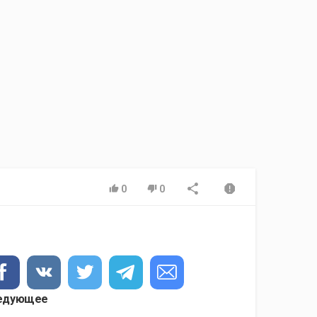
0
0
едующее