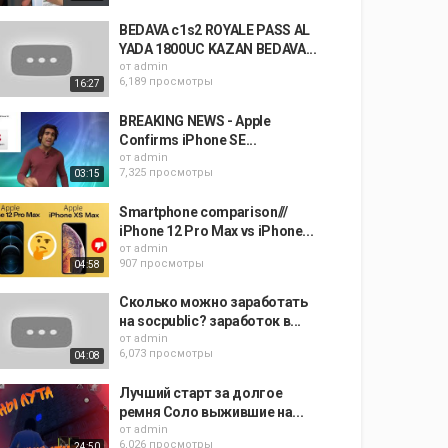
BEDAVA c1s2 ROYALE PASS AL
YADA 1800UC KAZAN BEDAVA...
от
admin
6,189 просмотры
16:27
BREAKING NEWS - Apple
Confirms iPhone SE...
от
admin
7,325 просмотры
03:15
Smartphone comparison///
iPhone 12 Pro Max vs iPhone...
от
admin
907 просмотры
04:58
Сколько можно заработать
на socpublic? заработок в...
от
admin
6,073 просмотры
04:08
Лучший старт за долгое
ремня Соло выжившие на...
от
admin
6,026 просмотры
24:50