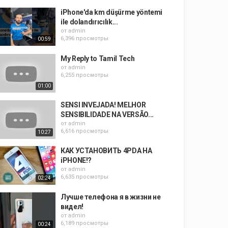
iPhone'da km düşürme yöntemi
ile dolandırıcılık...
от
admin
6,396 просмотры
00:59
My Reply to Tamil Tech
от
admin
6,255 просмотры
01:00
SENSI INVEJADA! MELHOR
SENSIBILIDADE NA VERSÃO...
от
admin
6,616 просмотры
10:27
КАК УСТАНОВИТЬ 4PDA НА
iPHONE!?
от
admin
6,635 просмотры
02:24
Лучше телефона я в жизни не
видел!
от
admin
6,189 просмотры
00:24