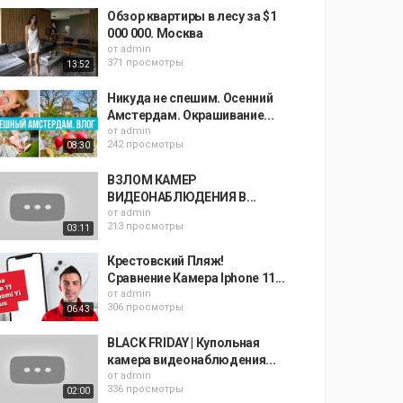
Обзор квартиры в лесу за $1
000 000. Москва
от
admin
371 просмотры
13:52
Никуда не спешим. Осенний
Амстердам. Окрашивание...
от
admin
242 просмотры
08:30
ВЗЛОМ КАМЕР
ВИДЕОНАБЛЮДЕНИЯ В...
от
admin
213 просмотры
03:11
Крестовский Пляж!
Сравнение Камера Iphone 11...
от
admin
306 просмотры
06:43
BLACK FRIDAY | Купольная
камера видеонаблюдения...
от
admin
336 просмотры
02:00