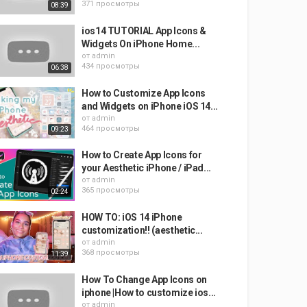
371 просмотры
08:39
ios14 TUTORIAL App Icons &
Widgets On iPhone Home...
от
admin
434 просмотры
06:38
How to Customize App Icons
and Widgets on iPhone iOS 14...
от
admin
464 просмотры
09:23
How to Create App Icons for
your Aesthetic iPhone / iPad...
от
admin
365 просмотры
02:24
HOW TO: iOS 14 iPhone
customization!! (aesthetic...
от
admin
368 просмотры
11:39
How To Change App Icons on
iphone |How to customize ios...
от
admin