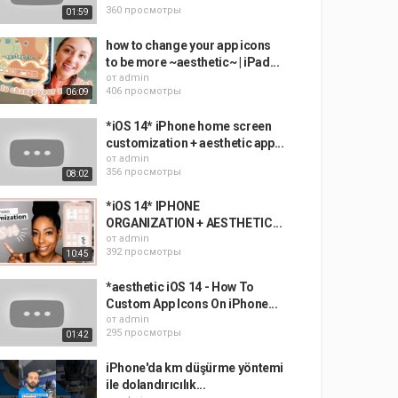
360 просмотры
01:59
how to change your app icons
to be more ~aesthetic~ | iPad...
от
admin
406 просмотры
06:09
*iOS 14* iPhone home screen
customization + aesthetic app...
от
admin
356 просмотры
08:02
*iOS 14* IPHONE
ORGANIZATION + AESTHETIC...
от
admin
392 просмотры
10:45
*aesthetic iOS 14 - How To
Custom App Icons On iPhone...
от
admin
295 просмотры
01:42
iPhone'da km düşürme yöntemi
ile dolandırıcılık...