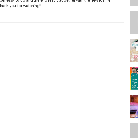
per easy to do and the end result (together with the new ios 14
thank you for watching!!
ore