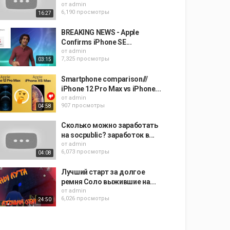
от
admin
6,190 просмотры
16:27
BREAKING NEWS - Apple
Confirms iPhone SE...
от
admin
7,325 просмотры
03:15
Smartphone comparison///
iPhone 12 Pro Max vs iPhone...
от
admin
907 просмотры
04:58
Сколько можно заработать
на socpublic? заработок в...
от
admin
6,073 просмотры
04:08
Лучший старт за долгое
ремня Соло выжившие на...
от
admin
6,026 просмотры
24:50