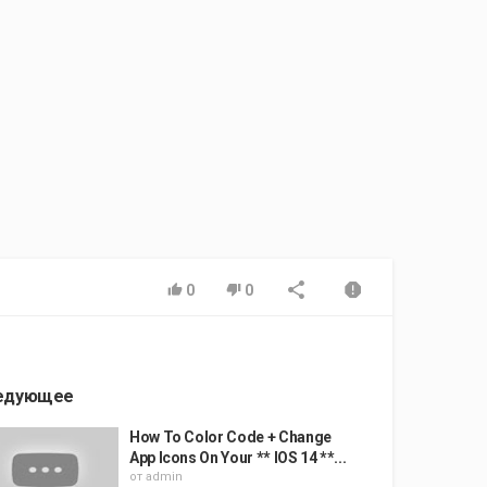
0
0
едующее
How To Color Code + Change
App Icons On Your ** IOS 14 **...
от
admin