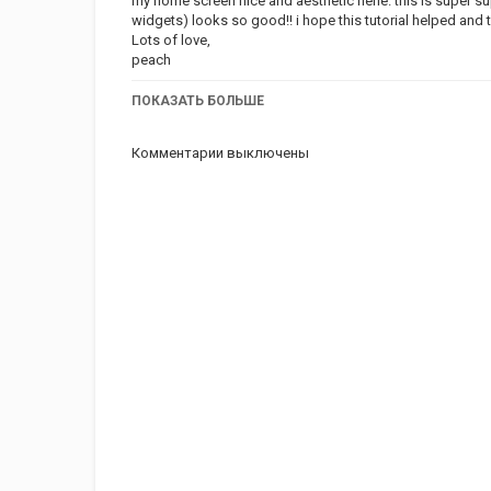
my home screen nice and aesthetic hehe. this is super su
widgets) looks so good!! i hope this tutorial helped and 
Lots of love,
peach
Категория
ПОКАЗАТЬ БОЛЬШЕ
iphone
Apple
iPad
iMac
AppSt
Комментарии выключены