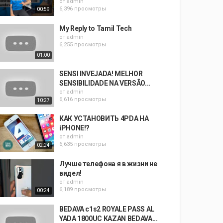
от
admin
6,396 просмотры
00:59
My Reply to Tamil Tech
от
admin
6,255 просмотры
01:00
SENSI INVEJADA! MELHOR
SENSIBILIDADE NA VERSÃO...
от
admin
6,616 просмотры
10:27
КАК УСТАНОВИТЬ 4PDA НА
iPHONE!?
от
admin
6,635 просмотры
02:24
Лучше телефона я в жизни не
видел!
от
admin
6,189 просмотры
00:24
BEDAVA c1s2 ROYALE PASS AL
YADA 1800UC KAZAN BEDAVA...