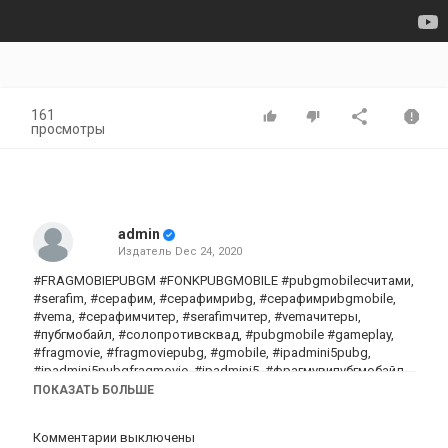
161
просмотры
admin
Издатель
Dec 24, 2020
#FRAGMOBIEPUBGM #FONKPUBGMOBILE #pubgmobilecчитами,
#serafim, #серафим, #серафимриbg, #серафимриbgmobile,
#vema, #серафимчитер, #serafimчитер, #vemaчитеры,
#пубгмобайл, #солопротивсквад, #pubgmobile #gameplay,
#fragmovie, #fragmoviepubg, #gmobile, #ipadmini5pubg,
#ipadmini5pubgfragmovie, #ipadmini5, #фрагмувипубгмобайл,
#pubgmobilehighlights, #пубгмобайл #фрагмуви,
ПОКАЗАТЬ БОЛЬШЕ
#highlightspubgmobile, #pubg, #fragmoviepubgmobile,
#fragmoviebymoonlight, #moonlight, #moonllightpubgmobile,
Комментарии выключены
#fragmoviemoonlight, #кастомкипубгмобайл,