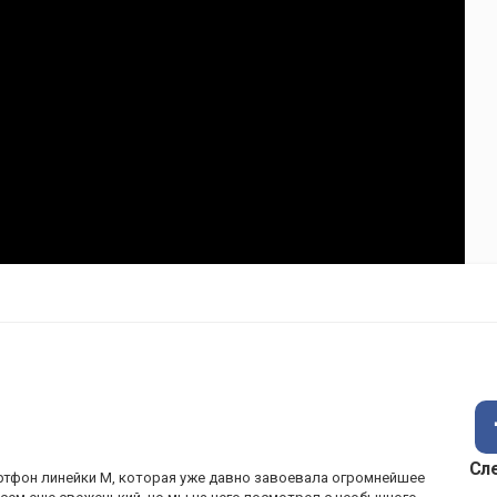
Сл
артфон линейки M, которая уже давно завоевала огромнейшее