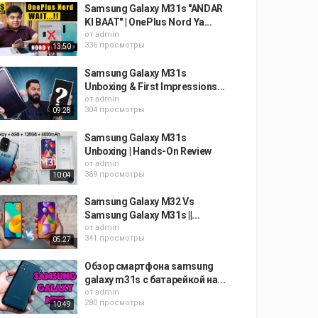
Samsung Galaxy M31s "ANDAR
KI BAAT" | OnePlus Nord Ya...
от
admin
336 просмотры
13:50
Samsung Galaxy M31s
Unboxing & First Impressions...
от
admin
304 просмотры
09:28
Samsung Galaxy M31s
Unboxing | Hands-On Review
от
admin
369 просмотры
10:04
Samsung Galaxy M32 Vs
Samsung Galaxy M31s ||...
от
admin
341 просмотры
05:27
Обзор смартфона samsung
galaxy m31s с батарейкой на...
от
admin
280 просмотры
10:49