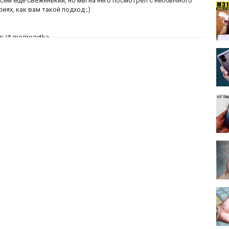
сем еще свеженький, но мы на него посмотрел с необычного
ях, как вам такой подход ;)
://t.me/rrozetka
8gj
CIni
zc8
S3
MgR