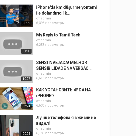
iPhone'da km düşürme yöntemi
ile dolandırıcılık...
от
admin
6,395 просмотры
00:59
My Reply to Tamil Tech
от
admin
6,255 просмотры
01:00
SENSI INVEJADA! MELHOR
SENSIBILIDADE NA VERSÃO...
от
admin
6,616 просмотры
10:27
КАК УСТАНОВИТЬ 4PDA НА
iPHONE!?
от
admin
6,635 просмотры
02:24
Лучше телефона я в жизни не
видел!
от
admin
6,189 просмотры
00:24