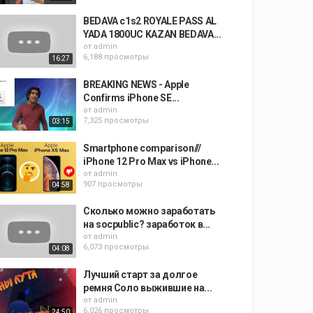
BEDAVA c1s2 ROYALE PASS AL
YADA 1800UC KAZAN BEDAVA...
от
admin
6,188 просмотры
16:27
BREAKING NEWS - Apple
Confirms iPhone SE...
от
admin
7,325 просмотры
03:15
Smartphone comparison///
iPhone 12 Pro Max vs iPhone...
от
admin
907 просмотры
04:58
Сколько можно заработать
на socpublic? заработок в...
от
admin
6,073 просмотры
04:08
Лучший старт за долгое
ремня Соло выжившие на...
от
admin
6,026 просмотры
24:50