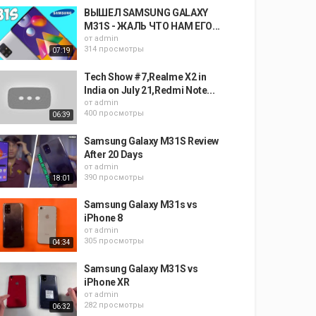
ВЫШЕЛ SAMSUNG GALAXY
M31S - ЖАЛЬ ЧТО НАМ ЕГО...
от
admin
314 просмотры
07:19
Tech Show #7,Realme X2 in
India on July 21,Redmi Note...
от
admin
400 просмотры
06:39
Samsung Galaxy M31S Review
After 20 Days
от
admin
390 просмотры
18:01
Samsung Galaxy M31s vs
iPhone 8
от
admin
305 просмотры
04:34
Samsung Galaxy M31S vs
iPhone XR
от
admin
282 просмотры
06:32