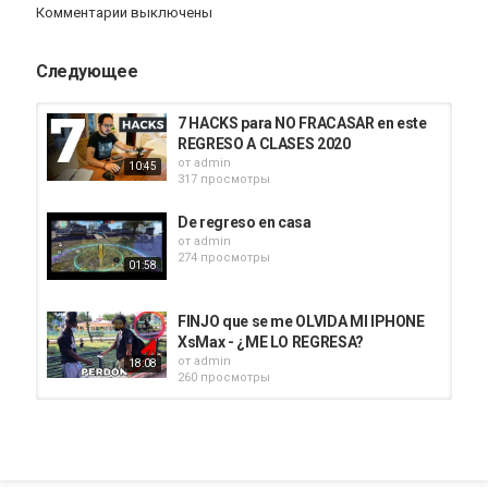
Комментарии выключены
Следующее
7 HACKS para NO FRACASAR en este
REGRESO A CLASES 2020
от
admin
10:45
317 просмотры
De regreso en casa
от
admin
274 просмотры
01:58
FINJO que se me OLVIDA MI IPHONE
XsMax - ¿ME LO REGRESA?
от
admin
18:08
260 просмотры
Finjo que ENCUENTRO un Iphone 12
para ver Cuantos MENTIROSOS lo...
от
admin
12:11
242 просмотры