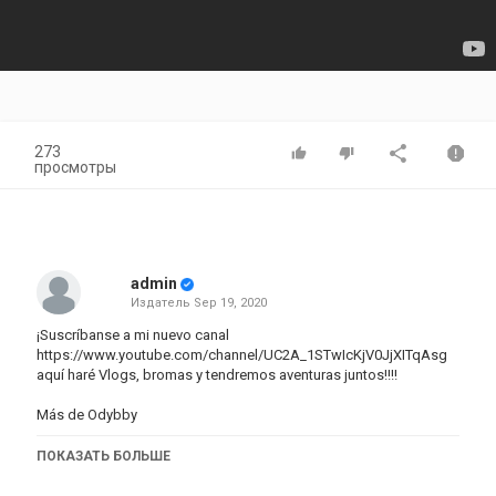
273
просмотры
admin
Издатель
Sep 19, 2020
¡Suscríbanse a mi nuevo canal
https://www.youtube.com/channel/UC2A_1STwIcKjV0JjXITqAsg
aquí haré Vlogs, bromas y tendremos aventuras juntos!!!!
Más de Odybby
Категория
ПОКАЗАТЬ БОЛЬШЕ
iphone