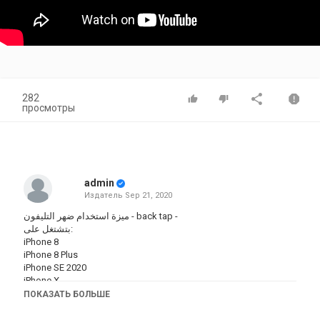
282
просмотры
admin
Издатель
Sep 21, 2020
ميزة استخدام ضهر التليفون - back tap -
بتشتغل على:
‏iPhone 8
‏iPhone 8 Plus
‏iPhone SE 2020
‏iPhone X
‏iPhone Xs
ПОКАЗАТЬ БОЛЬШЕ
‏iPhone Xs Max
‏iPhone Xr