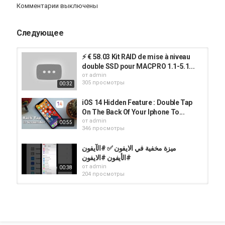
Комментарии выключены
‏iPhone 11
‏iPhone 11 Pro
‏iPhone 11 Pro Max
Следующее
iOS 14
Категория
⚡️ € 58.03 Kit RAID de mise à niveau
iphone
double SSD pour MACPRO 1.1-5.1...
от
admin
305 просмотры
00:32
iOS 14 Hidden Feature : Double Tap
On The Back Of Your Iphone To...
от
admin
00:55
346 просмотры
ميزة مخفية في الايفون ✅ #الآيفون
#الأيفون #الايفون
от
admin
00:38
204 просмотры
طريقة استخدام الواتساب بدون انترنت
للاندرويد والآيفون #shorts
от
admin
00:38
183 просмотры