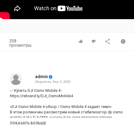
358
просмотры
admin
Издатель
Sep 3, 2020
✅ Купить DJI Osmo Mobile 4 -
https://rebrand.ly/DJI_OsmoMobile4
«DJI Osmo Mobile 4 обзор / Osmo Mobile 4 задаёт темп»
В этом ролике мы рассмотрим новый стабилизатор dji osmo
mobile 4 aka DJI OM4, который по сути является лёгким
обновлением предыдущей версии dji osmo mobile 3. Главной
ПОКАЗАТЬ БОЛЬШЕ
его фишкой является магнитный крепеж смартфона и
отсутствие необходимости балансировать стабилизатор.