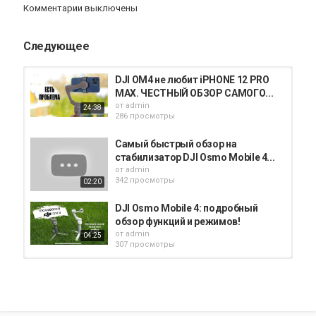
Комментарии выключены
✅ Купить DJI Osmo Mobile 4 -
https://rebrand.ly/DJI_OsmoMobile4
Следующее
Категория
iPhone 4 обзор
DJI OM4 не любит iPHONE 12 PRO
MAX. ЧЕСТНЫЙ ОБЗОР САМОГО...
от
admin
24:38
286 просмотры
Самый быстрый обзор на
стабилизатор DJI Osmo Mobile 4...
от
admin
342 просмотры
02:20
DJI Osmo Mobile 4: подробный
обзор функций и режимов!
от
admin
04:25
307 просмотры
Полный обзор Dji OM4 (Dji Osmo
Mobile 4). Dji OM 4 Cinematic Video
от
admin
13:08
369 просмотры